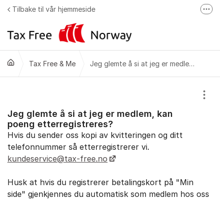
Gå til innhold
Tilbake til vår hjemmeside
Fler
Klikk & hent
Kvoter
Tax Free & Me
Tax Free & Me
Jeg glemte å si at jeg er medlem, kan poeng etterregistreres?
Vis/
Jeg glemte å si at jeg er medlem, kan
poeng etterregistreres?
Hvis du sender oss kopi av kvitteringen og ditt
telefonnummer så etterregistrerer vi.
kundeservice@tax-free.no
Husk at hvis du registrerer betalingskort på "Min
side" gjenkjennes du automatisk som medlem hos oss