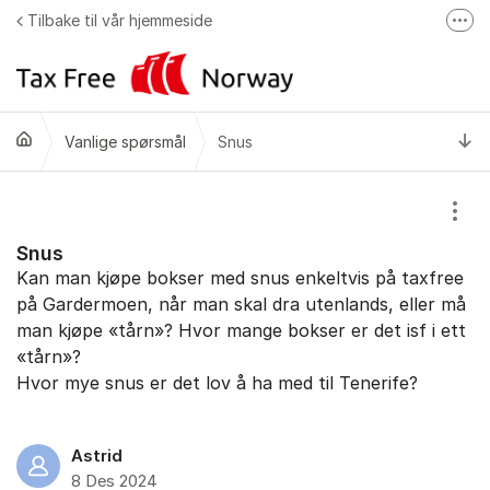
Gå til innhold
Tilbake til vår hjemmeside
Fler
Klikk & hent
Kvoter
Ti
Vanlige spørsmål
Snus
Tax Free & Me
Vis/
Snus
Kan man kjøpe bokser med snus enkeltvis på taxfree
på Gardermoen, når man skal dra utenlands, eller må
man kjøpe «tårn»? Hvor mange bokser er det isf i ett
«tårn»?
Hvor mye snus er det lov å ha med til Tenerife?
Astrid
8 Des 2024