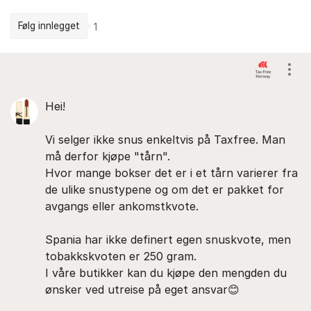
Følg innlegget
1
Kommentarer
Vis/
Hei!
Vi selger ikke snus enkeltvis på Taxfree. Man
må derfor kjøpe "tårn".
Hvor mange bokser det er i et tårn varierer fra
de ulike snustypene og om det er pakket for
avgangs eller ankomstkvote.
Spania har ikke definert egen snuskvote, men
tobakkskvoten er 250 gram.
I våre butikker kan du kjøpe den mengden du
ønsker ved utreise på eget ansvar😊