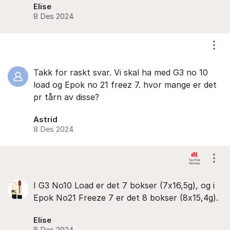
Elise
8 Des 2024
Vis/
Takk for raskt svar. Vi skal ha med G3 no 10
load og Epok no 21 freez 7. hvor mange er det
pr tårn av disse?
Astrid
8 Des 2024
Vis/
I G3 No10 Load er det 7 bokser (7x16,5g), og i
Epok No21 Freeze 7 er det 8 bokser (8x15,4g).
Elise