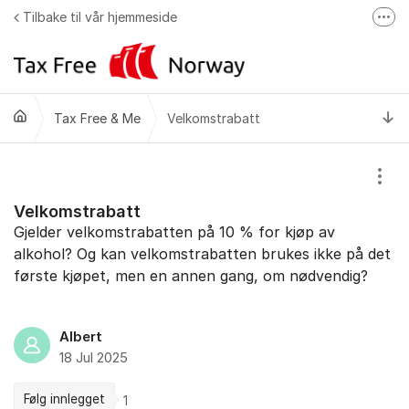
Gå til innhold
Tilbake til vår hjemmeside
Fler
Klikk & hent
Kvoter
Ti
Tax Free & Me
Velkomstrabatt
Tax Free & Me
Vis/
Velkomstrabatt
Gjelder velkomstrabatten på 10 % for kjøp av
alkohol? Og kan velkomstrabatten brukes ikke på det
første kjøpet, men en annen gang, om nødvendig?
Albert
18 Jul 2025
Følg innlegget
1